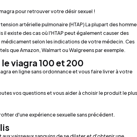
magra pour retrouver votre désir sexuel !
rtension artérielle pulmonaire (HTAP) La plupart des homme
s il existe des cas où l'HTAP peut également causer des
le médicament selon les indications de votre médecin. Ces
es tels que Amazon, Walmart ou Walgreens par exemple.
 le viagra 100 et 200
iagra en ligne sans ordonnance et vous faire livrer à votre
tes vos questions et vous aider à choisir le produit le plu
ofiter d'une expérience sexuelle sans précédent.
lis
et aux vaisseaux sanguins de se dilater et d'obtenir une