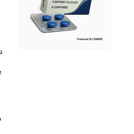
g.
t
a