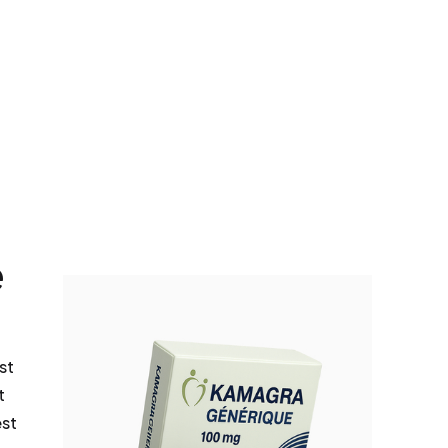
e
st
t
est