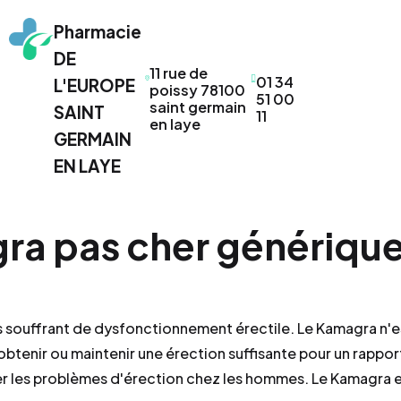
Pharmacie
DE
11 rue de
01 34
L'EUROPE
poissy 78100
51 00
saint germain
SAINT
11
en laye
GERMAIN
EN LAYE
a pas cher génériqu
souffrant de dysfonctionnement érectile. Le Kamagra n'e
btenir ou maintenir une érection suffisante pour un rappor
iter les problèmes d'érection chez les hommes. Le Kamagra 