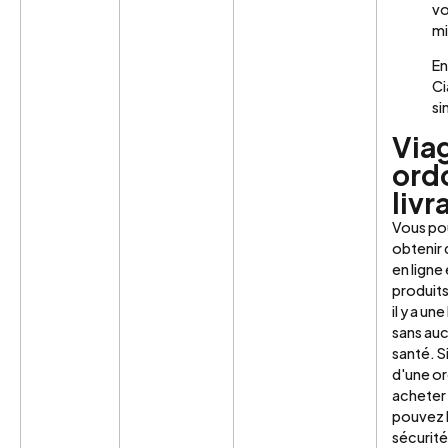
vo
mi
En
Ci
si
Via
ord
livr
Vous po
obtenir
en ligne 
produits
il y a un
sans auc
santé. S
d'une o
acheter 
pouvez l
sécurit