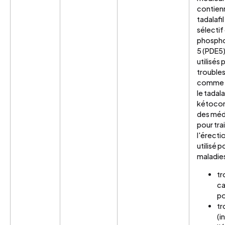
contienn
tadalafil
sélectif 
phospho
5 (PDE5
utilisés 
troubles
comme le
le tadalaf
kétocona
des méd
pour tra
l'érectio
utilisé p
maladies
tr
ca
po
tr
(i