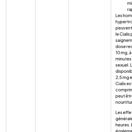
mi
ra
Les hom
hypertro
peuvent 
le Cialis
saigneme
dose re
10 mg, à
minutes 
sexuel. L
disponi
2,5 mg e
Cialis e
comprim
peut êtr
nourritu
Les effe
générale
heures. 
égalemen