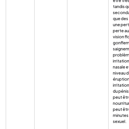
être trè
tandis q
secondai
que des 
une pert
perte au
vision f
gonflem
saignem
problèm
irritati
nasale e
niveau d
éruptio
irritati
du pénis
peut êtr
nourrit
peut êtr
minutes 
sexuel.