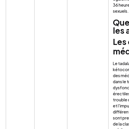
36 heure
sexuels.
Que
les 
Les 
méd
Le tadala
kétocona
des méd
dans le 
dysfon
érectile
trouble 
et l'imp
différe
sont pre
de la cl