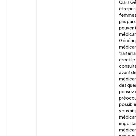
Cialis G
être pris
femmes. 
pris par
peuvent 
médicam
Génériq
médicam
traiter 
érectile.
consult
avant d
médicam
des ques
pensez 
préoccup
possibl
vous ait
médicame
importan
médicam
par jour