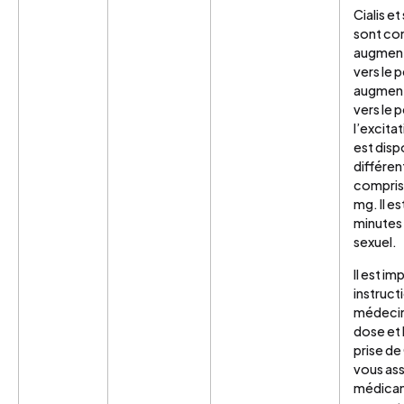
Cialis e
sont co
augmente
vers le p
augmenta
vers le 
l’excitat
est disp
différen
compris
mg. Il es
minutes 
sexuel.
Il est im
instruct
médecin
dose et 
prise de
vous ass
médicam