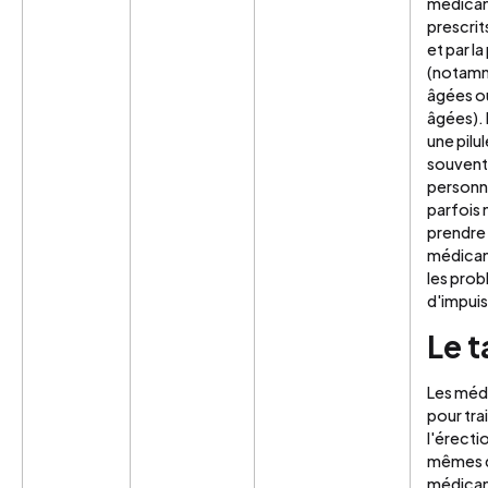
médicam
prescrit
et par l
(notamm
âgées o
âgées). 
une pilul
souvent 
personne
parfois 
prendre 
médicam
les pro
d'impui
Le t
Les médi
pour tra
l'érecti
mêmes q
médicam