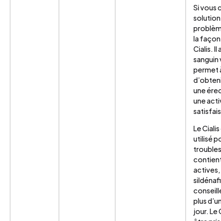
Si vous
solution
problème
la façon
Cialis. I
sanguin v
permet 
d’obteni
une érec
une acti
satisfai
Le Ciali
utilisé p
troubles 
contien
actives, 
sildénafi
conseill
plus d’u
jour. Le 