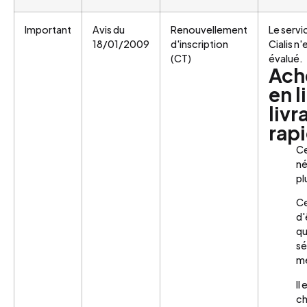
Important
Avis du
Renouvellement
Le servi
18/01/2009
d'inscription
Cialis n
(CT)
évalué.
Ache
en l
livr
rap
Ce
né
pl
Ce
d'
qu
sé
m
Il
ch