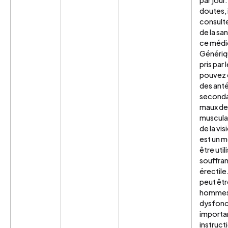
doutes, 
consulte
de la sa
ce médi
Génériqu
pris par
pouvez 
des ant
secondai
maux de 
musculai
de la vi
est un 
être uti
souffra
érectile
peut être
hommes 
dysfonct
importan
instruct