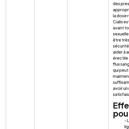
des pres
appropri
la dose
Cialis e
avant to
sexuelle
être trè
sécurité
aider à 
érectile
flux sang
qui peut 
mainteni
suffisa
avoir un
satisfai
Effe
pou
- 
li