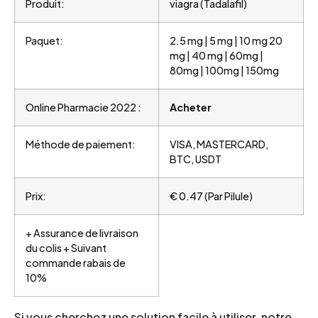
Produit:
viagra (Tadalafil)
Paquet:
2.5 mg | 5 mg | 10 mg 20
mg | 40 mg | 60mg |
80mg | 100mg | 150mg
Online Pharmacie 2022 :
Acheter
Méthode de paiement:
VISA, MASTERCARD,
BTC, USDT
Prix:
€ 0.47 (Par Pilule)
+ Assurance de livraison
du colis + Suivant
commande rabais de
10%
Si vous cherchez une solution facile à utiliser, notre